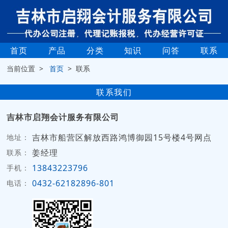
首页
产品
分类
知识
问答
联系
当前位置 >
首页
> 联系
联系我们
吉林市启翔会计服务有限公司
吉林市船营区解放西路鸿博御园15号楼4号网点
地址：
姜经理
联系：
13843223796
手机：
0432-62182896-801
电话：